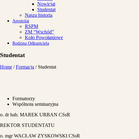
Nowicjat
Studentat
Nasza historia
Apostolat
RSPM
ZM “Wschód”
Koło Powołaniowe
Rodzina Odkupiciela
Studentat
Home
/
Formacja
/
Studentat
Formatorzy
Wspólnota seminaryjna
o. dr hab. MAREK URBAN CSsR
REKTOR STUDENTATU
o. mgr WACŁAW ZYSKOWSKI CSsR