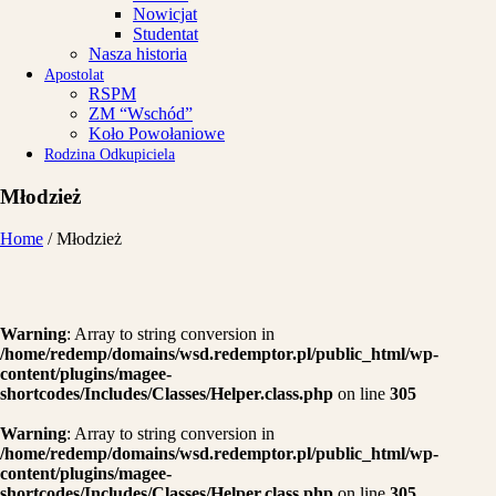
Nowicjat
Studentat
Nasza historia
Apostolat
RSPM
ZM “Wschód”
Koło Powołaniowe
Rodzina Odkupiciela
Młodzież
Home
/
Młodzież
Warning
: Array to string conversion in
/home/redemp/domains/wsd.redemptor.pl/public_html/wp-
content/plugins/magee-
shortcodes/Includes/Classes/Helper.class.php
on line
305
Warning
: Array to string conversion in
/home/redemp/domains/wsd.redemptor.pl/public_html/wp-
content/plugins/magee-
shortcodes/Includes/Classes/Helper.class.php
on line
305