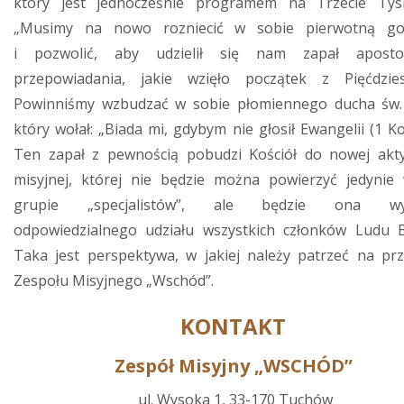
który jest jednocześnie programem na Trzecie Tysią
„Musimy na nowo rozniecić w sobie pierwotną gor
i pozwolić, aby udzielił się nam zapał apostol
przepowiadania, jakie wzięło początek z Pięćdziesi
Powinniśmy wzbudzać w sobie płomiennego ducha św.
który wołał: „Biada mi, gdybym nie głosił Ewangelii (1 Ko
Ten zapał z pewnością pobudzi Kościół do nowej akt
misyjnej, której nie będzie można powierzyć jedynie 
grupie „specjalistów”, ale będzie ona wy
odpowiedzialnego udziału wszystkich członków Ludu 
Taka jest perspektywa, w jakiej należy patrzeć na prz
Zespołu Misyjnego „Wschód”.
KONTAKT
Zespół Misyjny „WSCHÓD”
ul. Wysoka 1, 33-170 Tuchów