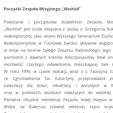
Początki Zespołu Misyjnego „Wschód”
Powstanie i początkowa działalność Zespołu Mis
„Wschód” jest ściśle związana z osobą o. Grzegorza Ruks
redemptorysty. Jako alumn Wyższego Seminarium Duc
Redemptorystów w Tuchowie bardzo aktywnie angażo
w misje na terenie byłego Związku Radzieckiego. Jego 
pochodzili z dawnych kresów Rzeczpospolitej. Miał o
możliwość częstego odwiedzania mieszkającej tam r
W roku 1990, w czasie wakacji, wraz z s. Faustyną S
ze Zgromadzenia Św. Katarzyny przeprowadził pi
katechezy dla dzieci, młodzieży i dorosłych w W
oraz w pobliskich wioskach należących do widzkiej p
Pierwsze oficjalne rekolekcje Zespołu miały miejsce w 
Widze na Białorusi (obwód witebski, rejon brasła