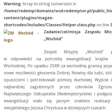
Warning
: Array to string conversion in
/home/redemp/domains/wsd.redemptor.pl/public_ht
content/plugins/magee-
shortcodes/Includes/Classes/Helper.class.php
on line
Zadanie/cel/misja Zespołu Mis
„Wschód”
Zespół Misyjny „Wschód” p
w odpowiedzi na potrzebę ewangelizacji krajów 
Wschodniej. Po upadku ZSRR za wschodnią granicą pojaw
nowe możliwości głoszenia Dobrej Nowiny dla ludzi, któr
opuszczeni i potrzebowali pomocy duchowej. Wyjście 
najbardziej zagubionych przez członków Zgroma
Najświętszego Odkupiciela (Redemptorystów) i podjęcia
ewangelizacji stało się jasnym znakiem realizacji
mesjańskiego Jezusa Chrystusa w dzisiejszych czasach.