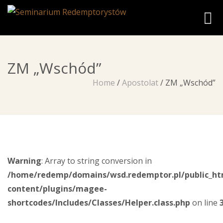
Toggl
ZM „Wschód”
Home
/
Apostolat
/
ZM „Wschód”
Warning
: Array to string conversion in
/home/redemp/domains/wsd.redemptor.pl/public_ht
content/plugins/magee-
shortcodes/Includes/Classes/Helper.class.php
on line