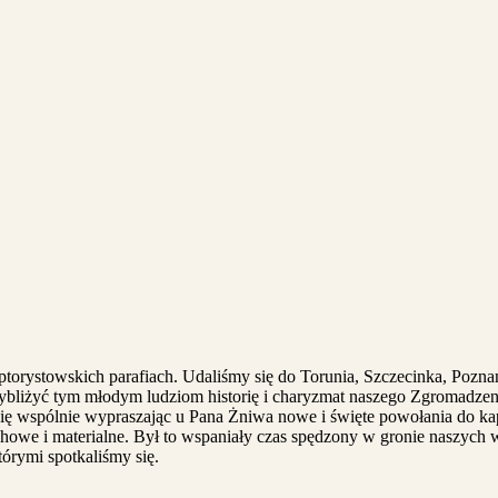
orystowskich parafiach. Udaliśmy się do Torunia, Szczecinka, Poznan
zybliżyć tym młodym ludziom historię i charyzmat naszego Zgromadzeni
 się wspólnie wypraszając u Pana Żniwa nowe i święte powołania do k
we i materialne. Był to wspaniały czas spędzony w gronie naszych wsp
tórymi spotkaliśmy się.