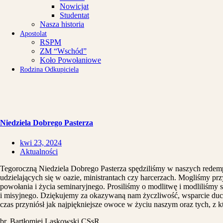
Nowicjat
Studentat
Nasza historia
Apostolat
RSPM
ZM “Wschód”
Koło Powołaniowe
Rodzina Odkupiciela
Niedziela Dobrego Pasterza
kwi 23, 2024
Aktualności
Tegoroczną Niedziela Dobrego Pasterza spędziliśmy w naszych redempt
udzielających się w oazie, ministrantach czy harcerzach. Mogliśmy pr
powołania i życia seminaryjnego. Prosiliśmy o modlitwę i modliliśmy
i misyjnego. Dziękujemy za okazywaną nam życzliwość, wsparcie ducho
czas przyniósł jak najpiękniejsze owoce w życiu naszym oraz tych, z k
br. Bartłomiej Laskowski CSsR