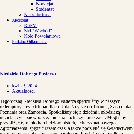
Nowicjat
Studentat
Nasza historia
Apostolat
RSPM
ZM “Wschód”
Koło Powołaniowe
Rodzina Odkupiciela
Niedziela Dobrego Pasterza
kwi 23, 2024
Aktualności
Tegoroczną Niedziela Dobrego Pasterza spędziliśmy w naszych
redemptorystowskich parafiach. Udaliśmy się do Torunia, Szczecinka,
Poznania oraz Zamościa. Spotkaliśmy się z dziećmi i młodzieżą
udzielających się w oazie, ministrantach czy harcerzach. Mogliśmy
przybliżyć tym młodym ludziom historię i charyzmat naszego
Zgromadzenia, spędzić razem czas, a także podzielić się świadectwem
naszego powołania i życia seminaryjnego. Prosiliśmy o modlitwę