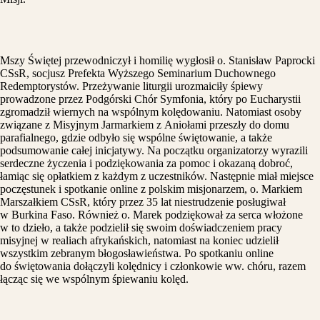
Mszy Świętej przewodniczył i homilię wygłosił o. Stanisław Paprocki
CSsR, socjusz Prefekta Wyższego Seminarium Duchownego
Redemptorystów. Przeżywanie liturgii urozmaiciły śpiewy
prowadzone przez Podgórski Chór Symfonia, który po Eucharystii
zgromadził wiernych na wspólnym kolędowaniu. Natomiast osoby
związane z Misyjnym Jarmarkiem z Aniołami przeszły do domu
parafialnego, gdzie odbyło się wspólne świętowanie, a także
podsumowanie całej inicjatywy. Na początku organizatorzy wyrazili
serdeczne życzenia i podziękowania za pomoc i okazaną dobroć,
łamiąc się opłatkiem z każdym z uczestników. Następnie miał miejsce
poczęstunek i spotkanie online z polskim misjonarzem, o. Markiem
Marszałkiem CSsR, który przez 35 lat niestrudzenie posługiwał
w Burkina Faso. Również o. Marek podziękował za serca włożone
w to dzieło, a także podzielił się swoim doświadczeniem pracy
misyjnej w realiach afrykańskich, natomiast na koniec udzielił
wszystkim zebranym błogosławieństwa. Po spotkaniu online
do świętowania dołączyli kolędnicy i członkowie ww. chóru, razem
łącząc się we wspólnym śpiewaniu kolęd.