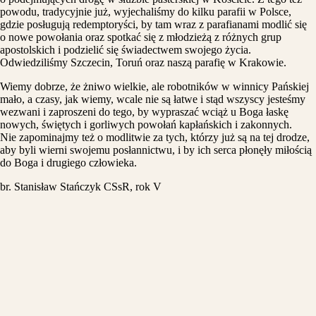
powodu, tradycyjnie już, wyjechaliśmy do kilku parafii w Polsce,
gdzie posługują redemptoryści, by tam wraz z parafianami modlić się
o nowe powołania oraz spotkać się z młodzieżą z różnych grup
apostolskich i podzielić się świadectwem swojego życia.
Odwiedziliśmy Szczecin, Toruń oraz naszą parafię w Krakowie.
Wiemy dobrze, że żniwo wielkie, ale robotników w winnicy Pańskiej
mało, a czasy, jak wiemy, wcale nie są łatwe i stąd wszyscy jesteśmy
wezwani i zaproszeni do tego, by wypraszać wciąż u Boga łaskę
nowych, świętych i gorliwych powołań kapłańskich i zakonnych.
Nie zapominajmy też o modlitwie za tych, którzy już są na tej drodze,
aby byli wierni swojemu posłannictwu, i by ich serca płonęły miłością
do Boga i drugiego człowieka.
br. Stanisław Stańczyk CSsR, rok V