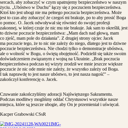
sercach, aby zobaczyć w czym upatrujemy bezpieczeństwo w naszym
życiu. „Ubóstwo w Duchu” łączy się z poczuciem bezpieczeństwa.
Ktoś kto jest ubogi nie ma pełnego poczucia bezpieczeństwa. Może
jest to czas aby zobaczyć że czegoś mi brakuje, po to aby prosić Boga
o pomoc. O. Jacek odwoływał się również do swojej profesji
zakonnej, w której czuje że nic mu nie brakuje. Jak sam to określił, jest
to dziwne poczucie bezpieczeństwa: „Mam dach nad głową, mam
co zjeść, mam pole do działania”. Z drugiej strony ojciec Jacek
ma poczucie tego, że to nic nie zależy do niego, dlatego jest to dziwne
poczucie bezpieczeństwa. Nie chodzi tylko o demonstracje ubóstwa,
ale o wolność w Bogu, o świętą obojętność. Podzielił się także swoim
doświadczeniem związanym z wojną na Ukrainie. „Brak poczucia
bezpieczeństwa podczas tej wizyty zrodził we mnie jeszcze większe
poczucie że nic ode mnie nie zależy, że wszystko zależy od Boga.
I tak naprawdę to jest nasze ubóstwo, to jest nasza nagość” –
zakończył konferencję o. Jacek.
Czuwanie zakończyliśmy adoracji Najświętszego Sakramentu.
Podczas modlitwy mogliśmy oddać Chrystusowi wszystkie nasze
miejsca, które są jeszcze ubogie, aby On je przemieniał i uświęcał.
Kacper Grabowski CSsR
IMG-