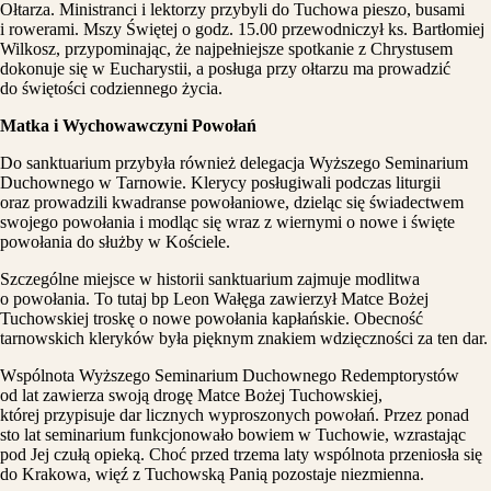
Ołtarza. Ministranci i lektorzy przybyli do Tuchowa pieszo, busami
i rowerami. Mszy Świętej o godz. 15.00 przewodniczył ks. Bartłomiej
Wilkosz, przypominając, że najpełniejsze spotkanie z Chrystusem
dokonuje się w Eucharystii, a posługa przy ołtarzu ma prowadzić
do świętości codziennego życia.
Matka i Wychowawczyni Powołań
Do sanktuarium przybyła również delegacja Wyższego Seminarium
Duchownego w Tarnowie. Klerycy posługiwali podczas liturgii
oraz prowadzili kwadranse powołaniowe, dzieląc się świadectwem
swojego powołania i modląc się wraz z wiernymi o nowe i święte
powołania do służby w Kościele.
Szczególne miejsce w historii sanktuarium zajmuje modlitwa
o powołania. To tutaj bp Leon Wałęga zawierzył Matce Bożej
Tuchowskiej troskę o nowe powołania kapłańskie. Obecność
tarnowskich kleryków była pięknym znakiem wdzięczności za ten dar.
Wspólnota Wyższego Seminarium Duchownego Redemptorystów
od lat zawierza swoją drogę Matce Bożej Tuchowskiej,
której przypisuje dar licznych wyproszonych powołań. Przez ponad
sto lat seminarium funkcjonowało bowiem w Tuchowie, wzrastając
pod Jej czułą opieką. Choć przed trzema laty wspólnota przeniosła się
do Krakowa, więź z Tuchowską Panią pozostaje niezmienna.