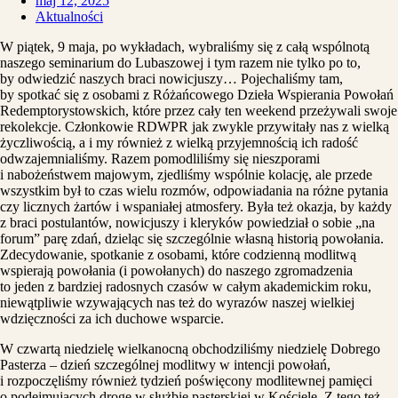
maj 12, 2025
Aktualności
W piątek, 9 maja, po wykładach, wybraliśmy się z całą wspólnotą
naszego seminarium do Lubaszowej i tym razem nie tylko po to,
by odwiedzić naszych braci nowicjuszy… Pojechaliśmy tam,
by spotkać się z osobami z Różańcowego Dzieła Wspierania Powołań
Redemptorystowskich, które przez cały ten weekend przeżywali swoje
rekolekcje. Członkowie RDWPR jak zwykle przywitały nas z wielką
życzliwością, a i my również z wielką przyjemnością ich radość
odwzajemnialiśmy. Razem pomodliliśmy się nieszporami
i nabożeństwem majowym, zjedliśmy wspólnie kolację, ale przede
wszystkim był to czas wielu rozmów, odpowiadania na różne pytania
czy licznych żartów i wspaniałej atmosfery. Była też okazja, by każdy
z braci postulantów, nowicjuszy i kleryków powiedział o sobie „na
forum” parę zdań, dzieląc się szczególnie własną historią powołania.
Zdecydowanie, spotkanie z osobami, które codzienną modlitwą
wspierają powołania (i powołanych) do naszego zgromadzenia
to jeden z bardziej radosnych czasów w całym akademickim roku,
niewątpliwie wzywających nas też do wyrazów naszej wielkiej
wdzięczności za ich duchowe wsparcie.
W czwartą niedzielę wielkanocną obchodziliśmy niedzielę Dobrego
Pasterza – dzień szczególnej modlitwy w intencji powołań,
i rozpoczęliśmy również tydzień poświęcony modlitewnej pamięci
o podejmujących drogę w służbie pasterskiej w Kościele. Z tego też