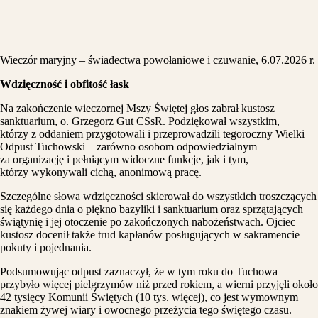
Wieczór maryjny – świadectwa powołaniowe i czuwanie, 6.07.2026 r.
Wdzięczność i obfitość łask
Na zakończenie wieczornej Mszy Świętej głos zabrał kustosz
sanktuarium, o. Grzegorz Gut CSsR. Podziękował wszystkim,
którzy z oddaniem przygotowali i przeprowadzili tegoroczny Wielki
Odpust Tuchowski – zarówno osobom odpowiedzialnym
za organizację i pełniącym widoczne funkcje, jak i tym,
którzy wykonywali cichą, anonimową pracę.
Szczególne słowa wdzięczności skierował do wszystkich troszczących
się każdego dnia o piękno bazyliki i sanktuarium oraz sprzątających
świątynię i jej otoczenie po zakończonych nabożeństwach. Ojciec
kustosz docenił także trud kapłanów posługujących w sakramencie
pokuty i pojednania.
Podsumowując odpust zaznaczył, że w tym roku do Tuchowa
przybyło więcej pielgrzymów niż przed rokiem, a wierni przyjęli około
42 tysięcy Komunii Świętych (10 tys. więcej), co jest wymownym
znakiem żywej wiary i owocnego przeżycia tego świętego czasu.