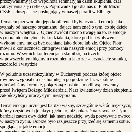
przeżywaliśmy jako wspólnota seminaryjna dzień skupienia, czas
zatrzymania się i refleksji. Poprowadził go dla nas o. Piotr Mazur
CSsR – duszpasterz posługujący w naszej parafii w Elblągu.
Tematem przewodnim jego konferencji były uczucia i emocje jako
sygnały od naszego organizmu, dające nam znać o tym, co się dzieje
w naszym wnętrzu… Ojciec zwrócił mocno uwagę na to, iż emocje
są moralnie obojętne i tylko działania, które pod ich wpływem
wykonujemy, mogą być oceniane jako dobre lub złe. Ojciec Piotr
mówił o konieczności zintegrowania naszych emocji przy pomocy
rozumu. W swoich konferencjach skupił się na trzech –
w powszechnym błędnym rozumieniu jako złe – uczuciach: smutku,
zazdrości i wstydzie.
W południe uczestniczyliśmy w Eucharystii podczas której ojciec
również wygłosił do nas homilię, a po godzinie 15, wspólnie
odmówiliśmy koronkę, połączoną z ostatnią modlitwą nowenny
przed świętem Bożego Miłosierdzia. Nasz kwietniowy dzień skupienia
zakończyliśmy uroczystymi nieszporami.
Temat emocji i uczuć jest bardzo ważny, szczególnie wśród mężczyzn,
którzy często wolą je ukryć głęboko, niż pokazać na zewnątrz. Tym
bardziej zatem owy dzień, jak mam nadzieję, wyda pozytywne owoce
w naszym życiu. Dobrze było raz jeszcze przyjrzeć się samemu sobie,
spoglądając jakie emocje
w nas się gotują, oraz co chcą nam one powiedzieć o nas samych.