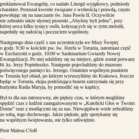
proklamował Ewangelię, co nadało Liturgii wyjątkowy, podniosły
charakter. Poruszał kwestie związane z wolnością i prawdą, często
powołując się na nauczanie św. Jana Pawła II. Oczywiście
nie zabrakło także słynnej piosenki „Abyśmy byli jedno”, przy
której serca kilku tysięcy osób, kołyszących się w rytm melodii,
napełniły się radością i poczuciem wspólnoty.
Następnego dnia część z nas uczestniczyła we Mszy Świętej
o godz. 9:30 w kościele pw. św. Józefa w Toruniu, natomiast część
w Eucharystii o godz. 10:00 w Sanktuarium Gwiazdy Nowej
Ewangelizacji. Po niej udaliśmy się na miejsce, gdzie został porwany
bł. ks. Jerzy Popiełuszko. Następnie pojechaliśmy do muzeum
poświęconego pamięci ks. Jerzego. Ostatnim wspólnym punktem
w Toruniu był obiad, po którym wyruszyliśmy do Krakowa. Jeszcze
będąc w Toruniu, ekipa podróżująca busem zatrzymała się przy
budynku Radia Maryja, by pomodlić się w kaplicy.
Był to dla nas intensywny, ale piękny czas, w którym mogliśmy
spędzić czas z ludźmi zaangażowanymi w „Katolicki Głos w Twoim
Domu” oraz z modlącymi się za nas. Niewątpliwie wiele zebraliśmy
ze sobą, tego duchowego. Jakże pięknie, gdy spotykamy się
na wspólnym świętowaniu, nie tylko odświętnie.
Piotr Malesa CSsR