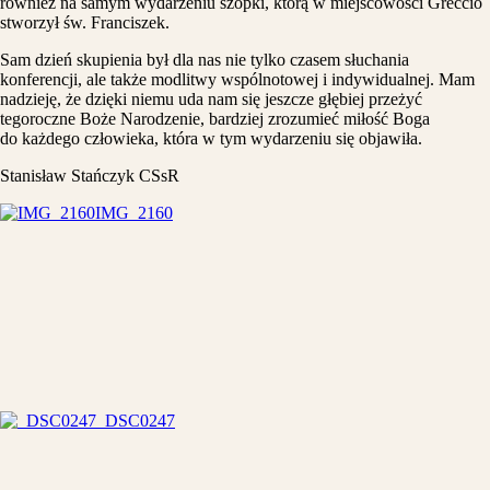
również na samym wydarzeniu szopki, którą w miejscowości Greccio
stworzył św. Franciszek.
Sam dzień skupienia był dla nas nie tylko czasem słuchania
konferencji, ale także modlitwy wspólnotowej i indywidualnej. Mam
nadzieję, że dzięki niemu uda nam się jeszcze głębiej przeżyć
tegoroczne Boże Narodzenie, bardziej zrozumieć miłość Boga
do każdego człowieka, która w tym wydarzeniu się objawiła.
Stanisław Stańczyk CSsR
IMG_2160
_DSC0247