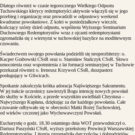
Dlatego również w czasie tegorocznego Wielkiego Odpustu
Tuchowskiego klerycy redemptoryści aktywnie włączyli się w jego
przebieg i organizację oraz prowadzili w odpustowy weekend
kwadranse powołaniowe. Z kolei w poniedziałkowy wieczór,
kończący szósty dzień odpustu, wspólnota Wyższego Seminarium
Duchownego Redemptorystów wraz z ojcami redemptorystami
zgromadziła się z wiernymi w tuchowskiej bazylice na modlitewnym
czuwaniu.
Świadectwem swojego powołania podzielili się neoprezbiterzy: o.
Kacper Grabowski CSsR oraz o. Stanisław Stańczyk CSsR. Słowo
umocnienia oraz wspomnienia z lat formacji seminaryjnej w Tuchowie
przekazał również o. Ireneusz Krzywoń CSsR, duszpasterz
posługujący w Gliwicach.
Spotkanie zakończyła krótka adoracja Najświętszego Sakramentu.
W jej trakcie uczestnicy zawierzyli Bogu intencję nowych powołań
do służby w Kościele, a przede wszystkim uwielbiali Chrystusa –
Najwyższego Kapłana, dziękując za dar każdego powołania. Całe
czuwanie odbywało się w obecności Matki Bożej Tuchowskiej,
od wieków czczonej jako Wychowawczyni Powołań.
Eucharystię o godz. 18.30 ostatniego dnia WOT przewodniczył o.
Dariusz Paszyński CSsR, wyższy przełożony Prowincji Warszawskiej
Redemptorystów. Liturgia zgromadziła darczyńców i dobrodziejów