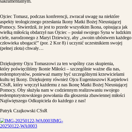
sakramentalnym.
Ojciec Tomasz, podczas konferencji, zwracał uwagę na niektóre
aspekty teologicznego przesłania Ikony Matki Bożej Nieustającej
Pomocy. Stwierdził, że jest to przede wszystkim Ikona, opisująca jak
wielką miłością obdarzył nas Ojciec – posłał swojego Syna w ludzkim
ciele, narodzonego z Maryi Dziewicy, aby „swoim ubóstwem każdego
człowieka ubogacić” (por. 2 Kor 8) i uczynić uczestnikiem swojej
(pełnej złota) chwały…
Dziękujemy Ojcu Tomaszowi za ten wspólny czas skupienia,
który poświęciliśmy Ikonie Miłości – szczególnie ważne dla nas,
redemptorystów, ponieważ mamy być szczególnymi krzewicielami
kultu tej Ikony. Dziękujemy również Ojcu Eugeniuszowi Karpielowi
CSsR, który wręczył każdemu z nas Ikonę Matki Bożej Nieustającej
Pomocy. Oby służyła nam w codziennym realizowaniu swojego
redemptorystowskiego powołania dla głoszenia zbawiennej miłości
Najświętszego Odkupiciela do każdego z nas!
Patryk Czajkowski CSsR
IMG-
20250122-WA0003