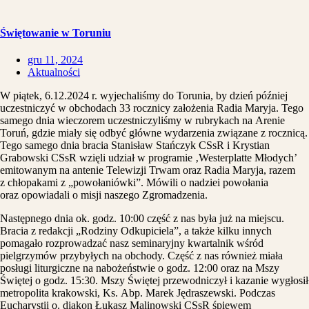
Świętowanie w Toruniu
gru 11, 2024
Aktualności
W piątek, 6.12.2024 r. wyjechaliśmy do Torunia, by dzień później
uczestniczyć w obchodach 33 rocznicy założenia Radia Maryja. Tego
samego dnia wieczorem uczestniczyliśmy w rubrykach na Arenie
Toruń, gdzie miały się odbyć główne wydarzenia związane z rocznicą.
Tego samego dnia bracia Stanisław Stańczyk CSsR i Krystian
Grabowski CSsR wzięli udział w programie ‚Westerplatte Młodych’
emitowanym na antenie Telewizji Trwam oraz Radia Maryja, razem
z chłopakami z „powołaniówki”. Mówili o nadziei powołania
oraz opowiadali o misji naszego Zgromadzenia.
Następnego dnia ok. godz. 10:00 część z nas była już na miejscu.
Bracia z redakcji „Rodziny Odkupiciela”, a także kilku innych
pomagało rozprowadzać nasz seminaryjny kwartalnik wśród
pielgrzymów przybyłych na obchody. Część z nas również miała
posługi liturgiczne na nabożeństwie o godz. 12:00 oraz na Mszy
Świętej o godz. 15:30. Mszy Świętej przewodniczył i kazanie wygłosił
metropolita krakowski, Ks. Abp. Marek Jędraszewski. Podczas
Eucharystii o. diakon Łukasz Malinowski CSsR śpiewem