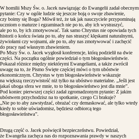
W homilii Mszy Św. o. Jacek nawiązując do Ewangelii zadał obecnym
pytanie: Czy w ogóle ludzie się jeszcze boją o swoje zbawienie,
czy boimy się Boga? Mówił też, że tak jak nauczyciele przypominają
uczniom o maturze i egzaminach nie po to, aby ich wystraszyć,
ale po to, by ich zmotywować. Tak samo Chrystus nie opowiada tych
historii o końcu świata po to, aby nas straszyć klęskami naturalnymi,
żywiołami czy wojnami, ale po to, aby nas zmotywować i zachęcić
do pracy nad własnym zbawieniem.
Po Mszy Św. o. Jacek wygłosił konferencje, którą podzielił na dwie
części. Na początku ogólnie powiedział o tym błogosławieństwie.
Pokazał różnice między niektórymi Ewangeliami, a także zwrócił
uwagę na to, że Pismo Święte częściej mówi o tym ubóstwie
ekonomicznym. Chrystus w tym błogosławieństwie wskazuje
na większą rzeczywistość niż tylko na ubóstwo materialne. „Jeśli jest
jakaś uboga sfera we mnie, to to błogosławieństwo jest dla mnie”.
Pod koniec pierwszej części zadał zgromadzonym pytanie: Z jakim
ubóstwem przychodzisz na to spotkanie, czego Ci brakuje?
„Nie po to aby zawstydzać, obrażać czy demaskować, ale tylko wtedy
kiedy to sobie uświadomisz, będziesz odbiorcą tego
błogosławieństwa”.
Drugą część o. Jacek poświęcił bezpieczeństwu. Powiedział,
że Ewangelia zachęca nas do rozpoznawania prawdy w naszych