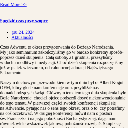
Read More >>
Spędzić czas przy szopce
gru 24, 2024
Aktualności
Czas Adwentu to okres przygotowania do Bożego Narodzenia.
My jako seminarium zakończyliśmy go w bardzo konkretny sposób-
poprzez dzień skupienia. Całą sobotę, 21 grudnia, przeżyliśmy
w duchu modlitwy i medytacji. Choć dzień skupienia rozpoczęliśmy
już w piątek wieczorem, od całonocnej adoracji Najświętszego
Sakramentu.
Naszym duchowym przewodnikiem w tym dniu był o. Albert Kogut
OFM, który głosił nam konferencje oraz przybliżał nas
do nadchodzących świąt. Głównym tematem tego dnia skupienia było
Boże Narodzenie, chociaż ojciec podszedł dosyć niekonwencjonalnie
do tego tematu.W pierwszej części swoich konferencji skupił się
na Adwencie, pytając nas o sens tego okresu oraz o to, czy potrafimy
na coś oczekiwać. W drugiej konferencji mówił nam o postaci
św. Franciszka i na jego pobożności Eucharystycznej, dając nam
również wiele wskazówek jak ową pobożność rozwijać. Skupił się