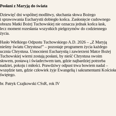
Posłani z Maryją do świata
Dziewięć dni wspólnej modlitwy, słuchania słowa Bożego
i sprawowania Eucharystii dobiegło końca. Zasłonięcie cudownego
obrazu Matki Bożej Tuchowskiej nie oznacza jednak końca łask,
lecz moment rozesłania wszystkich pielgrzymów do codziennego
życia.
Hasło Wielkiego Odpustu Tuchowskiego A.D. 2026 – „Z Maryją
nieśmy światu Chrystusa!” – pozostaje programem życia każdego
ucznia Chrystusa. Umocnieni Eucharystią i zawierzeni Matce Bożej
Tuchowskiej wierni zostają posłani, by nieść Chrystusa swoim
słowem, postawą i świadectwem tam, gdzie najbardziej potrzeba
nadziei, pokoju i miłości. Prawdziwy odpust trwa bowiem nadal –
wszędzie tam, gdzie człowiek żyje Ewangelią i sakramentami Kościoła
świętego.
br. Patryk Czajkowski CSsR, rok IV