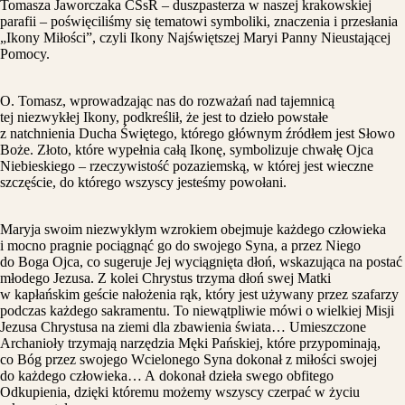
Tomasza Jaworczaka CSsR – duszpasterza w naszej krakowskiej
parafii – poświęciliśmy się tematowi symboliki, znaczenia i przesłania
„Ikony Miłości”, czyli Ikony Najświętszej Maryi Panny Nieustającej
Pomocy.
O. Tomasz, wprowadzając nas do rozważań nad tajemnicą
tej niezwykłej Ikony, podkreślił, że jest to dzieło powstałe
z natchnienia Ducha Świętego, którego głównym źródłem jest Słowo
Boże. Złoto, które wypełnia całą Ikonę, symbolizuje chwałę Ojca
Niebieskiego – rzeczywistość pozaziemską, w której jest wieczne
szczęście, do którego wszyscy jesteśmy powołani.
Maryja swoim niezwykłym wzrokiem obejmuje każdego człowieka
i mocno pragnie pociągnąć go do swojego Syna, a przez Niego
do Boga Ojca, co sugeruje Jej wyciągnięta dłoń, wskazująca na postać
młodego Jezusa. Z kolei Chrystus trzyma dłoń swej Matki
w kapłańskim geście nałożenia rąk, który jest używany przez szafarzy
podczas każdego sakramentu. To niewątpliwie mówi o wielkiej Misji
Jezusa Chrystusa na ziemi dla zbawienia świata… Umieszczone
Archanioły trzymają narzędzia Męki Pańskiej, które przypominają,
co Bóg przez swojego Wcielonego Syna dokonał z miłości swojej
do każdego człowieka… A dokonał dzieła swego obfitego
Odkupienia, dzięki któremu możemy wszyscy czerpać w życiu