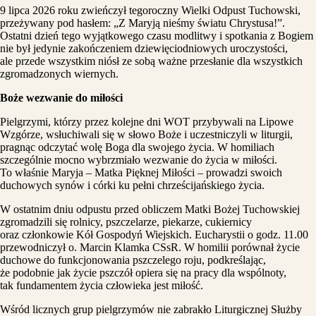
9 lipca 2026 roku zwieńczył tegoroczny Wielki Odpust Tuchowski,
przeżywany pod hasłem: „Z Maryją nieśmy światu Chrystusa!”.
Ostatni dzień tego wyjątkowego czasu modlitwy i spotkania z Bogiem
nie był jedynie zakończeniem dziewięciodniowych uroczystości,
ale przede wszystkim niósł ze sobą ważne przesłanie dla wszystkich
zgromadzonych wiernych.
Boże wezwanie do miłości
Pielgrzymi, którzy przez kolejne dni WOT przybywali na Lipowe
Wzgórze, wsłuchiwali się w słowo Boże i uczestniczyli w liturgii,
pragnąc odczytać wolę Boga dla swojego życia. W homiliach
szczególnie mocno wybrzmiało wezwanie do życia w miłości.
To właśnie Maryja – Matka Pięknej Miłości – prowadzi swoich
duchowych synów i córki ku pełni chrześcijańskiego życia.
W ostatnim dniu odpustu przed obliczem Matki Bożej Tuchowskiej
zgromadzili się rolnicy, pszczelarze, piekarze, cukiernicy
oraz członkowie Kół Gospodyń Wiejskich. Eucharystii o godz. 11.00
przewodniczył o. Marcin Klamka CSsR. W homilii porównał życie
duchowe do funkcjonowania pszczelego roju, podkreślając,
że podobnie jak życie pszczół opiera się na pracy dla wspólnoty,
tak fundamentem życia człowieka jest miłość.
Wśród licznych grup pielgrzymów nie zabrakło Liturgicznej Służby