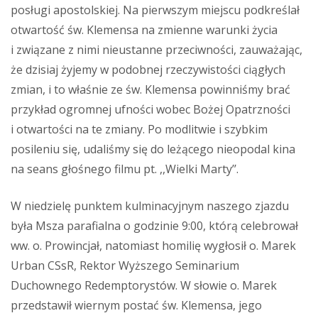
posługi apostolskiej. Na pierwszym miejscu podkreślał
otwartość św. Klemensa na zmienne warunki życia
i związane z nimi nieustanne przeciwności, zauważając,
że dzisiaj żyjemy w podobnej rzeczywistości ciągłych
zmian, i to właśnie ze św. Klemensa powinniśmy brać
przykład ogromnej ufności wobec Bożej Opatrzności
i otwartości na te zmiany. Po modlitwie i szybkim
posileniu się, udaliśmy się do leżącego nieopodal kina
na seans głośnego filmu pt. ,,Wielki Marty’’.
W niedzielę punktem kulminacyjnym naszego zjazdu
była Msza parafialna o godzinie 9:00, którą celebrował
ww. o. Prowincjał, natomiast homilię wygłosił o. Marek
Urban CSsR, Rektor Wyższego Seminarium
Duchownego Redemptorystów. W słowie o. Marek
przedstawił wiernym postać św. Klemensa, jego