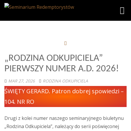
Toggl
„RODZINA ODKUPICIELA”
PIERWSZY NUMER A.D. 2026!
MAR 27, 2026
RODZINA ODKUPICIELA
ŚWIĘTY GERARD. Patron dobrej spowiedzi –
104. NR RO
Drugi z kolei numer naszego seminaryjnego biuletynu
„Rodzina Odkupiciela”, należący do serii poświęconej