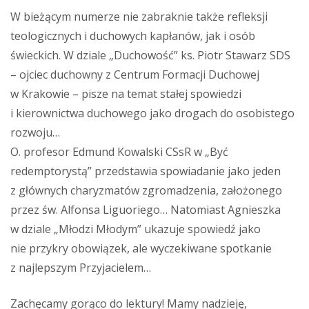
W bieżącym numerze nie zabraknie także refleksji
teologicznych i duchowych kapłanów, jak i osób
świeckich. W dziale „Duchowość” ks. Piotr Stawarz SDS
– ojciec duchowny z Centrum Formacji Duchowej
w Krakowie – pisze na temat stałej spowiedzi
i kierownictwa duchowego jako drogach do osobistego
rozwoju…
O. profesor Edmund Kowalski CSsR w „Być
redemptorystą” przedstawia spowiadanie jako jeden
z głównych charyzmatów zgromadzenia, założonego
przez św. Alfonsa Liguoriego… Natomiast Agnieszka
w dziale „Młodzi Młodym” ukazuje spowiedź jako
nie przykry obowiązek, ale wyczekiwane spotkanie
z najlepszym Przyjacielem…
Zachęcamy gorąco do lektury! Mamy nadzieję,