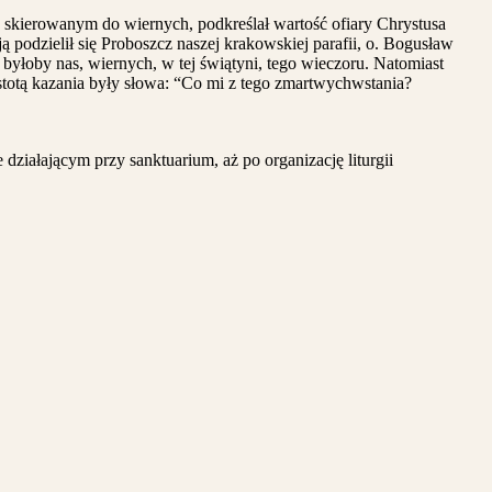
skierowanym do wiernych, podkreślał wartość ofiary Chrystusa
ą podzielił się Proboszcz naszej krakowskiej parafii, o. Bogusław
yłoby nas, wiernych, w tej świątyni, tego wieczoru. Natomiast
otą kazania były słowa: “Co mi z tego zmartwychwstania?
ziałającym przy sanktuarium, aż po organizację liturgii