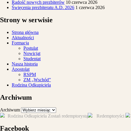
Radość nowych prezbiterów
10 czerwca 2026
Święcenia prezbiteratu A.D. 2026
1 czerwca 2026
Strony w serwisie
Strona główna
Aktualności
Formacja
Postulat
Nowicjat
Studentat
Nasza historia
Apostolat
RSPM
ZM „Wschód”
Rodzina Odkupiciela
Archiwum
Archiwum
Rodzina Odkupiciela
Zostań redemptorystą
Redemptoryści
Facebook