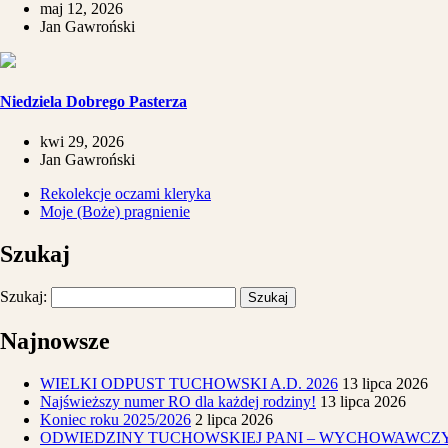
maj 12, 2026
Jan Gawroński
Niedziela Dobrego Pasterza
kwi 29, 2026
Jan Gawroński
Rekolekcje oczami kleryka
Moje (Boże) pragnienie
Szukaj
Szukaj:
Najnowsze
WIELKI ODPUST TUCHOWSKI A.D. 2026
13 lipca 2026
Najświeższy numer RO dla każdej rodziny!
13 lipca 2026
Koniec roku 2025/2026
2 lipca 2026
ODWIEDZINY TUCHOWSKIEJ PANI – WYCHOWAWCZ