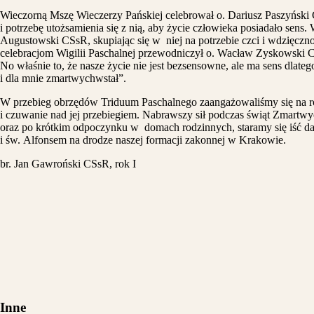
Wieczorną Mszę Wieczerzy Pańskiej celebrował o. Dariusz Paszyński
i potrzebę utożsamienia się z nią, aby życie człowieka posiadało sens.
Augustowski CSsR, skupiając się w niej na potrzebie czci i wdzięczn
celebracjom Wigilii Paschalnej przewodniczył o. Wacław Zyskowski
No właśnie to, że nasze życie nie jest bezsensowne, ale ma sens dlateg
i dla mnie zmartwychwstał”.
W przebieg obrzędów Triduum Paschalnego zaangażowaliśmy się na różne
i czuwanie nad jej przebiegiem. Nabrawszy sił podczas świąt Zmartw
oraz po krótkim odpoczynku w domach rodzinnych, staramy się iść d
i św. Alfonsem na drodze naszej formacji zakonnej w Krakowie.
br. Jan Gawroński CSsR, rok I
Inne