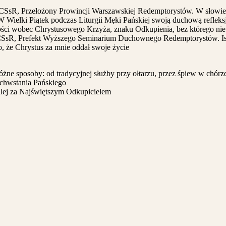
 CSsR, Przełożony Prowincji Warszawskiej Redemptorystów. W słowie 
 W Wielki Piątek podczas Liturgii Męki Pańskiej swoją duchową refleksj
ości wobec Chrystusowego Krzyża, znaku Odkupienia, bez którego nie b
 CSsR, Prefekt Wyższego Seminarium Duchownego Redemptorystów. Ist
o, że Chrystus za mnie oddał swoje życie
 sposoby: od tradycyjnej służby przy ołtarzu, przez śpiew w chórze d
ychwstania Pańskiego
alej za Najświętszym Odkupicielem