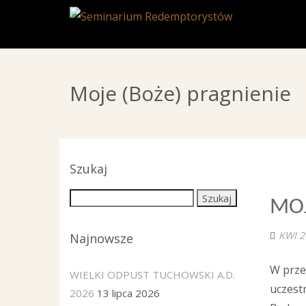
Moje (Boże) pragnienie
Szukaj
MOJ
KWI 2
Najnowsze
W prze
WIELKI ODPUST TUCHOWSKI A.D.
uczest
2026
13 lipca 2026