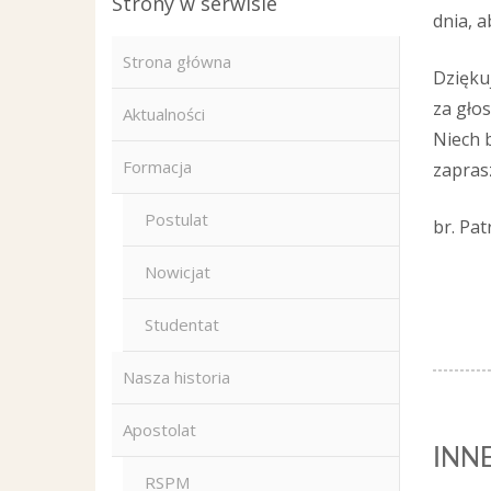
Strony w serwisie
dnia, a
Strona główna
Dzięku
za gło
Aktualności
Niech 
Formacja
zaprasz
Postulat
br. P
Nowicjat
Studentat
Nasza historia
Apostolat
INN
RSPM