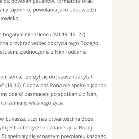
 ds. powołań paulinów, formatora braci
śmy tajemnicę powołania jako odpowiedzi
łowieka.
 o bogatym młodzieńcu (Mt 19, 16–22)
można przybrać wobec odkrycia tego Bożego
ystusem, zjednoczenia z Nim i oddania
 serca, „zbliżył się do Jezusa i zapytał:
” (19,16). Odpowiedź Pana nie spełniła jednak
żemy odejść zasmuceni po spotkaniu z Nim,
 i przemiany własnego życia.
św. Łukasza, uczy nas otwartości na Boże
ym jest autentyczne oddanie życia Bożej
9,5) spełniały się w naszym powołaniu każdego