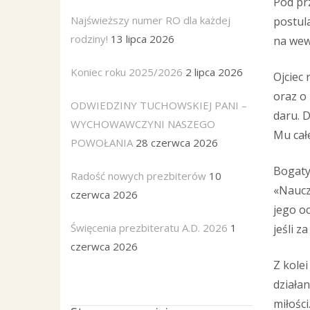
Pod pr
Najświeższy numer RO dla każdej
postul
rodziny!
13 lipca 2026
na wew
Koniec roku 2025/2026
2 lipca 2026
Ojciec
oraz o
ODWIEDZINY TUCHOWSKIEJ PANI –
daru. D
WYCHOWAWCZYNI NASZEGO
Mu całe
POWOŁANIA
28 czerwca 2026
Bogaty 
Radość nowych prezbiterów
10
«Naucz
czerwca 2026
jego o
Święcenia prezbiteratu A.D. 2026
1
jeśli z
czerwca 2026
Z kolei
działan
miłośc