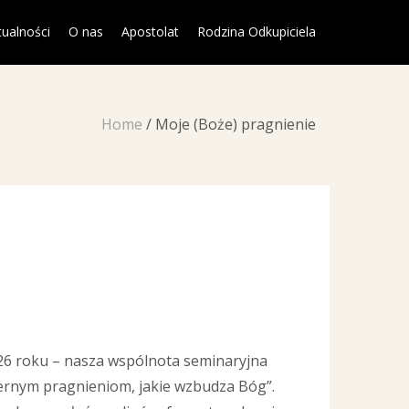
tualności
O nas
Apostolat
Rodzina Odkupiciela
Home
/
Moje (Boże) pragnienie
026 roku – nasza wspólnota seminaryjna
iernym pragnieniom, jakie wzbudza Bóg”.