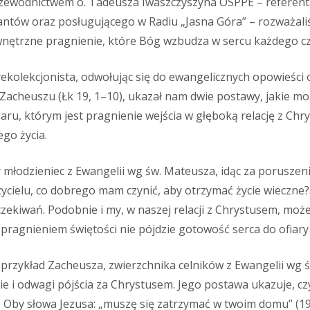
zewodnictwem o. Tadeusza Iwaszczyszyna OSPPE – referenta
antów oraz posługującego w Radiu „Jasna Góra” – rozważali
nętrzne pragnienie, które Bóg wzbudza w sercu każdego cz
 rekolekcjonista, odwołując się do ewangelicznych opowieści
 Zacheuszu (Łk 19, 1–10), ukazał nam dwie postawy, jakie 
aru, którym jest pragnienie wejścia w głęboką relację z Chr
go życia.
młodzieniec z Ewangelii wg św. Mateusza, idąc za poruszeniem
ycielu, co dobrego mam czynić, aby otrzymać życie wieczne?»
czekiwań. Podobnie i my, w naszej relacji z Chrystusem, mo
a pragnieniem świętości nie pójdzie gotowość serca do ofiary
 przykład Zacheusza, zwierzchnika celników z Ewangelii wg 
ie i odwagi pójścia za Chrystusem. Jego postawa ukazuje, cz
i. Oby słowa Jezusa: „muszę się zatrzymać w twoim domu” (1