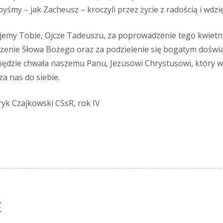
byśmy – jak Zacheusz – kroczyli przez życie z radością i wdz
jemy Tobie, Ojcze Tadeuszu, za poprowadzenie tego kwietni
szenie Słowa Bożego oraz za podzielenie się bogatym doświ
będzie chwała naszemu Panu, Jezusowi Chrystusowi, który w
a nas do siebie.
atryk Czajkowski CSsR, rok IV
E