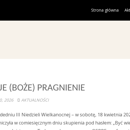
Strona główna
Ak
E (BOŻE) PRAGNIENIE
0, 2026
AKTUALNOŚCI
dedniu III Niedzieli Wielkanocnej – w sobotę, 18 kwietnia 2
niczyła w comiesięcznym dniu skupienia pod hasłem: „Być w