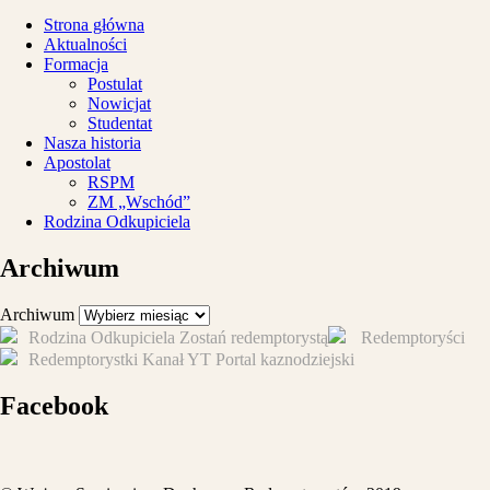
Strona główna
Aktualności
Formacja
Postulat
Nowicjat
Studentat
Nasza historia
Apostolat
RSPM
ZM „Wschód”
Rodzina Odkupiciela
Archiwum
Archiwum
Rodzina Odkupiciela
Zostań redemptorystą
Redemptoryści
Redemptorystki
Kanał YT
Portal kaznodziejski
Facebook