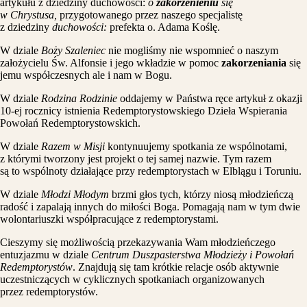
artykułu z dziedziny duchowości:
o
zakorzenieniu
się
w Chrystusa,
przygotowanego przez naszego specjalistę
z dziedziny
duchowości:
prefekta o. Adama Koślę.
W dziale
Boży Szaleniec
nie mogliśmy nie wspomnieć o naszym
założycielu Św. Alfonsie i jego wkładzie w pomoc
zakorzeniania
się
jemu współczesnych ale i nam w Bogu.
W dziale
Rodzina Rodzinie
oddajemy w Państwa ręce artykuł z okazji
10-ej rocznicy istnienia Redemptorystowskiego Dzieła Wspierania
Powołań Redemptorystowskich.
W dziale
Razem w Misji
kontynuujemy spotkania ze wspólnotami,
z którymi tworzony jest projekt o tej samej nazwie. Tym razem
są to wspólnoty działające przy redemptorystach w Elblągu i Toruniu.
W dziale
Młodzi Młodym
brzmi głos tych, którzy niosą młodzieńczą
radość i zapalają innych do miłości Boga. Pomagają nam w tym dwie
wolontariuszki współpracujące z redemptorystami.
Cieszymy się możliwością przekazywania Wam młodzieńczego
entuzjazmu w dziale
Centrum Duszpasterstwa Młodzieży i Powołań
Redemptorystów
. Znajdują się tam krótkie relacje osób aktywnie
uczestniczących w cyklicznych spotkaniach organizowanych
przez redemptorystów.