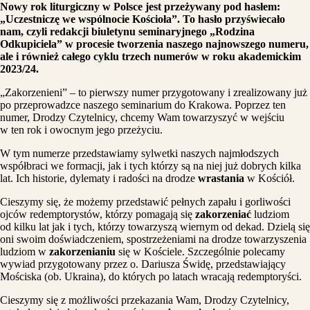
Nowy rok liturgiczny w Polsce jest przeżywany pod hasłem:
„Uczestniczę we wspólnocie Kościoła”. To hasło przyświecało
nam, czyli redakcji biuletynu seminaryjnego „Rodzina
Odkupiciela” w procesie tworzenia naszego najnowszego numeru,
ale i również całego cyklu trzech numerów w roku akademickim
2023/24.
„Zakorzenieni” – to pierwszy numer przygotowany i zrealizowany już
po przeprowadzce naszego seminarium do Krakowa. Poprzez ten
numer, Drodzy Czytelnicy, chcemy Wam towarzyszyć w wejściu
w ten rok i owocnym jego przeżyciu.
W tym numerze przedstawiamy sylwetki naszych najmłodszych
współbraci we formacji, jak i tych którzy są na niej już dobrych kilka
lat. Ich historie, dylematy i radości na drodze
wrastania
w Kościół.
Cieszymy się, że możemy przedstawić pełnych zapału i gorliwości
ojców redemptorystów, którzy pomagają się
zakorzeniać
ludziom
od kilku lat jak i tych, którzy towarzyszą wiernym od dekad. Dzielą się
oni swoim doświadczeniem, spostrzeżeniami na drodze towarzyszenia
ludziom w
zakorzenianiu
się w Kościele. Szczególnie polecamy
wywiad przygotowany przez o. Dariusza Świdę, przedstawiający
Mościska (ob. Ukraina), do których po latach wracają redemptoryści.
Cieszymy się z możliwości przekazania Wam, Drodzy Czytelnicy,