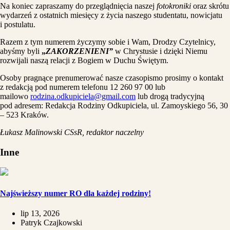
Na koniec zapraszamy do przeglądnięcia naszej
fotokroniki
oraz skrótu
wydarzeń z ostatnich miesięcy z życia naszego studentatu, nowicjatu
i postulatu.
Razem z tym numerem życzymy sobie i Wam, Drodzy Czytelnicy,
abyśmy byli
„
ZAKORZENIENI”
w Chrystusie i dzięki Niemu
rozwijali naszą relacji z Bogiem w Duchu Świętym.
Osoby pragnące prenumerować nasze czasopismo prosimy o kontakt
z redakcją pod numerem telefonu 12 260 97 00 lub
mailowo
rodzina.odkupiciela@gmail.com
lub drogą tradycyjną
pod adresem: Redakcja Rodziny Odkupiciela, ul. Zamoyskiego 56, 30
– 523 Kraków.
Łukasz Malinowski CSsR, redaktor naczelny
Inne
Najświeższy numer RO dla każdej rodziny!
lip 13, 2026
Patryk Czajkowski