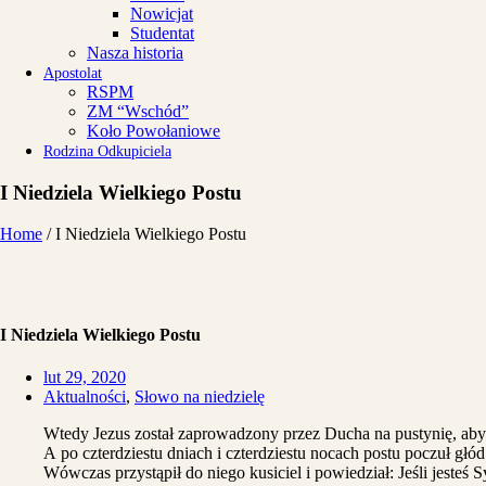
Nowicjat
Studentat
Nasza historia
Apostolat
RSPM
ZM “Wschód”
Koło Powołaniowe
Rodzina Odkupiciela
I Niedziela Wielkiego Postu
Home
/
I Niedziela Wielkiego Postu
I Niedziela Wielkiego Postu
lut 29, 2020
Aktualności
,
Słowo na niedzielę
Wtedy Jezus został zaprowadzony przez Ducha na pustynię, aby 
A po czterdziestu dniach i czterdziestu nocach postu poczuł głód
Wówczas przystąpił do niego kusiciel i powiedział: Jeśli jesteś