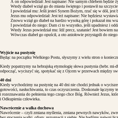
A on odpowiedział: Jest napisane: Nie samym chlebem będzie 
Wtedy diabeł wziął go do miasta świętego i postawił na szczycie
I powiedział mu: Jeśli jesteś Synem Bożym, rzuć się w dół, jest
Jezus mu odpowiedział: Jest też napisane: Nie będziesz wystaw
Znowu wziął go diabeł na bardzo wysoką górę i pokazał mu wszy
I powiedział do niego: Dam ci to wszystko, jeśli upadniesz i od
Wtedy Jezus powiedział mu: Idź precz, szatanie! Jest bowiem n
Wówczas diabeł go opuścił, a oto aniołowie przystąpili do niego
Wyjście na pustynię
Będąc na początku Wielkiego Postu, słyszymy z wielu stron o koniecz
Kiedy popatrzymy na hebrajską etymologię słowa pustynia (hebr. mi-d
odpocząć, wyciszyć się, spotykać się z Ojcem w przerwach między swo
40 dni
Kiedy wychodzimy na pustynię na 40 dni nie chodzi jednak o wyciszeni
gotowości, nasłuchiwania, to czas oczyszczenia. Doskonale łączymy ten
i rozeznawania do pełnienia tego czego chce Bóg. Również Jezus, któ
i Odkupienia człowieka.
Nawrócenie a walka duchowa
Nawrócenie – czyli zmiana myślenia, zmiana pewnych nawyków, zwróc
bez stoczenia walki, ofiary, rezygnacji z siebie. Nie bądźmy naiwni 