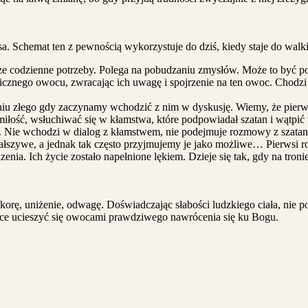
sa. Schemat ten z pewnością wykorzystuje do dziś, kiedy staje do walk
sze codzienne potrzeby. Polega na
pobudzaniu zmysłów
. Może to być p
cznego owocu, zwracając ich uwagę i spojrzenie na ten owoc. Chodzi 
niu złego gdy zaczynamy wchodzić z nim w dyskusję. Wiemy, że pierwsi 
ość, wsłuchiwać się w kłamstwa, które podpowiadał szatan i wątpić w 
fiary. Nie wchodzi w dialog z kłamstwem, nie podejmuje rozmowy z szata
fałszywe, a jednak tak często przyjmujemy je jako możliwe… Pierwsi ro
zenia. Ich życie zostało napełnione lękiem. Dzieje się tak, gdy na tr
orę, uniżenie, odwagę. Doświadczając słabości ludzkiego ciała, nie po
alce ucieszyć się owocami prawdziwego nawrócenia się ku Bogu.