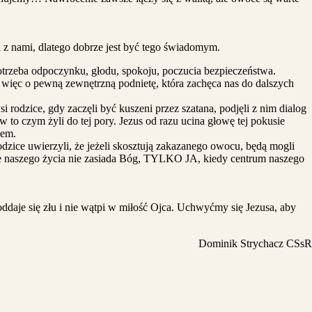
i z nami, dlatego dobrze jest być tego świadomym.
otrzeba odpoczynku, głodu, spokoju, poczucia bezpieczeństwa.
więc o pewną zewnętrzną podnietę, która zachęca nas do dalszych
rodzice, gdy zaczęli być kuszeni przez szatana, podjęli z nim dialog
to czym żyli do tej pory. Jezus od razu ucina głowę tej pokusie
nem.
dzice uwierzyli, że jeżeli skosztują zakazanego owocu, będą mogli
onie naszego życia nie zasiada Bóg, TYLKO JA, kiedy centrum naszego
ddaje się złu i nie wątpi w miłość Ojca. Uchwyćmy się Jezusa, aby
Dominik Strychacz CSsR