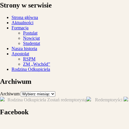
Strony w serwisie
Strona główna
Aktualności
Formacja
Postulat
Nowicjat
Studentat
Nasza historia
Apostolat
RSPM
ZM „Wschód”
Rodzina Odkupiciela
Archiwum
Archiwum
Rodzina Odkupiciela
Zostań redemptorystą
Redemptoryści
Facebook