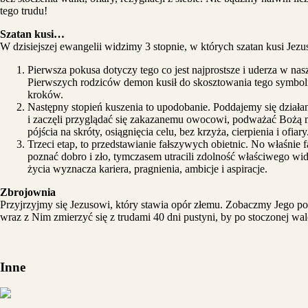
tego trudu!
Szatan kusi…
W dzisiejszej ewangelii widzimy 3 stopnie, w których szatan kusi Jezu
Pierwsza pokusa dotyczy tego co jest najprostsze i uderza w na
Pierwszych rodziców demon kusił do skosztowania tego symboli
kroków.
Następny stopień kuszenia to
upodobanie
. Poddajemy się działa
i zaczęli przyglądać się zakazanemu owocowi, podważać Bożą mił
pójścia na skróty, osiągnięcia celu, bez krzyża, cierpienia i o
Trzeci etap, to przedstawianie
fałszywych obietnic
. No właśnie 
poznać dobro i zło, tymczasem utracili zdolność właściwego wid
życia wyznacza kariera, pragnienia, ambicje i aspiracje.
Zbrojownia
Przyjrzyjmy się Jezusowi, który stawia opór złemu. Zobaczmy Jego pok
wraz z Nim zmierzyć się z trudami 40 dni pustyni, by po stoczonej w
Inne