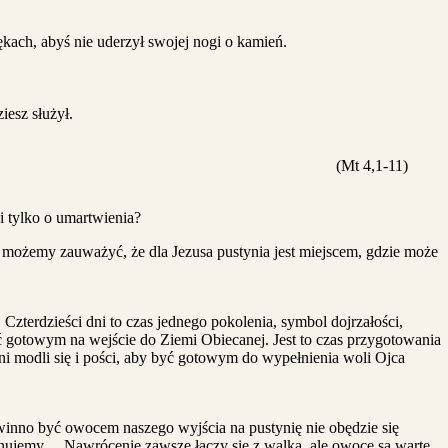
ękach, abyś nie uderzył swojej nogi o kamień.
iesz służył.
(Mt 4,1-11)
i tylko o umartwienia?
e możemy zauważyć, że dla Jezusa pustynia jest miejscem, gdzie może
Czterdzieści dni to czas jednego pokolenia, symbol dojrzałości,
być gotowym na wejście do Ziemi Obiecanej. Jest to czas przygotowania
ni modli się i pości, aby być gotowym do wypełnienia woli Ojca
inno być owocem naszego wyjścia na pustynię nie obędzie się
ezygnujemy… Nawrócenie zawsze łączy się z walką, ale owoce są warte