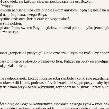
żył człowiek, ale każdym słowem pochodzącym z ust Bożych.
 świątyni.
 bowiem napisane: Rozkaże o tobie swoim aniołom i będą cię nosić na r
iał na próbę Pana, swego Boga.
stkie królestwa świata oraz ich wspaniałość.
dasz mi pokłon.
apisane: Panu, swemu Bogu, będziesz oddawał pokłon i tylko jemu będz
i mu służyli.
ności ,,wyjścia na pustynię”. Co to oznacza? Czym ma być? Czy chodz
bār) to
miejsce z którego przemawia Bóg
. Patrząc na opisy ewangelijn
ją działalnością.
e i odpoczynek. Liczby niosą ze sobą symbole i konkretne przesłanie. 
 okres z 40 latami, podczas których Izrael tułał się po pustyni, aby 
ry daje nam przykład we wszystkim, wychodzi na pustynie i przez 40 d
enie się do Boga w konkretnych aspektach naszego życia – które pow
licząc na łatwą zmianę, bo gdy przyjdą trudności zwyczajnie z niej zr