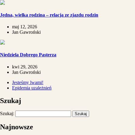
​Jedna, wielka rodzina – relacja ze zjazdu rodzin
maj 12, 2026
Jan Gawroński
Niedziela Dobrego Pasterza
kwi 29, 2026
Jan Gawroński
Jesteśmy lwami!
Epidemia uzależnień
Szukaj
Szukaj:
Najnowsze