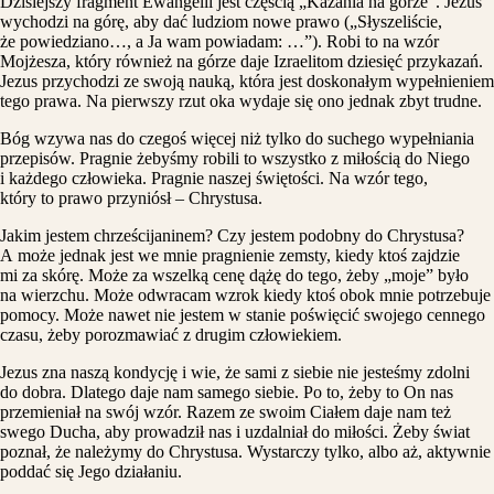
Dzisiejszy fragment Ewangelii jest częścią „Kazania na górze”. Jezus
wychodzi na górę, aby dać ludziom nowe prawo („Słyszeliście,
że powiedziano…, a Ja wam powiadam: …”). Robi to na wzór
Mojżesza, który również na górze daje Izraelitom dziesięć przykazań.
Jezus przychodzi ze swoją nauką, która jest doskonałym wypełnieniem
tego prawa. Na pierwszy rzut oka wydaje się ono jednak zbyt trudne.
Bóg wzywa nas do czegoś więcej niż tylko do suchego wypełniania
przepisów. Pragnie żebyśmy robili to wszystko z miłością do Niego
i każdego człowieka. Pragnie naszej świętości. Na wzór tego,
który to prawo przyniósł – Chrystusa.
Jakim jestem chrześcijaninem? Czy jestem podobny do Chrystusa?
A może jednak jest we mnie pragnienie zemsty, kiedy ktoś zajdzie
mi za skórę. Może za wszelką cenę dążę do tego, żeby „moje” było
na wierzchu. Może odwracam wzrok kiedy ktoś obok mnie potrzebuje
pomocy. Może nawet nie jestem w stanie poświęcić swojego cennego
czasu, żeby porozmawiać z drugim człowiekiem.
Jezus zna naszą kondycję i wie, że sami z siebie nie jesteśmy zdolni
do dobra. Dlatego daje nam samego siebie. Po to, żeby to On nas
przemieniał na swój wzór. Razem ze swoim Ciałem daje nam też
swego Ducha, aby prowadził nas i uzdalniał do miłości. Żeby świat
poznał, że należymy do Chrystusa. Wystarczy tylko, albo aż, aktywnie
poddać się Jego działaniu.