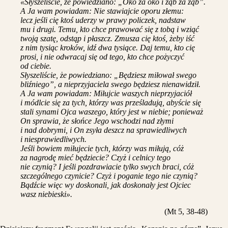
«Słyszeliście, że powiedziano: „Oko za oko i ząb za ząb”.
A Ja wam powiadam: Nie stawiajcie oporu złemu:
lecz jeśli cię ktoś uderzy w prawy policzek, nadstaw
mu i drugi. Temu, kto chce prawować się z tobą i wziąć
twoją szatę, odstąp i płaszcz. Zmusza cię ktoś, żeby iść
z nim tysiąc kroków, idź dwa tysiące. Daj temu, kto cię
prosi, i nie odwracaj się od tego, kto chce pożyczyć
od ciebie.
Słyszeliście, że powiedziano: „Będziesz miłował swego
bliźniego”, a nieprzyjaciela swego będziesz nienawidził.
A Ja wam powiadam: Miłujcie waszych nieprzyjaciół
i módlcie się za tych, którzy was prześladują, abyście się
stali synami Ojca waszego, który jest w niebie; ponieważ
On sprawia, że słońce Jego wschodzi nad złymi
i nad dobrymi, i On zsyła deszcz na sprawiedliwych
i niesprawiedliwych.
Jeśli bowiem miłujecie tych, którzy was miłują, cóż
za nagrodę mieć będziecie? Czyż i celnicy tego
nie czynią? I jeśli pozdrawiacie tylko swych braci, cóż
szczególnego czynicie? Czyż i poganie tego nie czynią?
Bądźcie więc wy doskonali, jak doskonały jest Ojciec
wasz niebieski».
(Mt 5, 38-48)