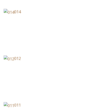
014
012
011