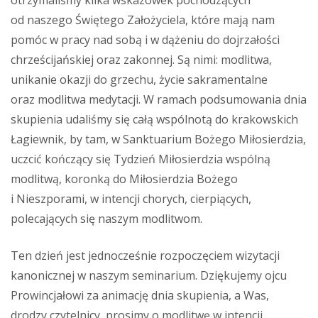
otrzymaliśmy kilka wskazówek pochodzących
od naszego Świętego Założyciela, które mają nam
pomóc w pracy nad sobą i w dążeniu do dojrzałości
chrześcijańskiej oraz zakonnej. Są nimi: modlitwa,
unikanie okazji do grzechu, życie sakramentalne
oraz modlitwa medytacji. W ramach podsumowania dnia
skupienia udaliśmy się całą wspólnotą do krakowskich
Łagiewnik, by tam, w Sanktuarium Bożego Miłosierdzia,
uczcić kończący się Tydzień Miłosierdzia wspólną
modlitwą, koronką do Miłosierdzia Bożego
i Nieszporami, w intencji chorych, cierpiących,
polecających się naszym modlitwom.
Ten dzień jest jednocześnie rozpoczęciem wizytacji
kanonicznej w naszym seminarium. Dziękujemy ojcu
Prowincjałowi za animację dnia skupienia, a Was,
drodzy czytelnicy, prosimy o modlitwę w intencji