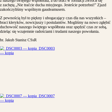
z naszego świętego współbrata, a do braci w formacji zwrócił się
z zachętą „Nie traćcie ducha misyjnego. Jesteście potrzebni!” Zjazd
zakończyliśmy wspólnym gaudeamusem.
Z pewnością był to piękny i ubogacający czas dla nas wszystkich –
braci kleryków, nowicjuszy i postulantów. Mogliśmy na nowo zgłębić
duchowość naszego świętego współbrata oraz spędzić czas ze sobą,
dzieląc się wzajemnie radościami i trudami naszego powołania.
br. Jakub Stanisz CSsR
_DSC0003
— kopia
_DSC0007
— kopia