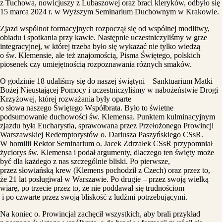
z Tuchowa, nowicjuszy z Lubaszowej oraz braci kleryków, odbyło się
15 marca 2024 r. w Wyższym Seminarium Duchownym w Krakowie.
Zjazd wspólnot formacyjnych rozpoczął się od wspólnej modlitwy,
obiadu i spotkania przy kawie. Następnie uczestniczyliśmy w grze
integracyjnej, w której trzeba było się wykazać nie tylko wiedzą
o św. Klemensie, ale też znajomością, Pisma Świętego, polskich
piosenek czy umiejętnością rozpoznawania różnych smaków.
O godzinie 18 udaliśmy się do naszej świątyni – Sanktuarium Matki
Bożej Nieustającej Pomocy i uczestniczyliśmy w nabożeństwie Drogi
Krzyżowej, której rozważania były oparte
o słowa naszego Świętego Współbrata. Było to świetne
podsumowanie duchowości św. Klemensa. Punktem kulminacyjnym
zjazdu była Eucharystia, sprawowana przez Przełożonego Prowincji
Warszawskiej Redemptorystów o. Dariusza Paszyńskiego CSsR.
W homilii Rektor Seminarium o. Jacek Zdrzałek CSsR przypomniał
życiorys św. Klemensa i podał argumenty, dlaczego ten święty może
być dla każdego z nas szczególnie bliski. Po pierwsze,
przez słowiańską krew (Klemens pochodził z Czech) oraz przez to,
że 21 lat posługiwał w Warszawie. Po drugie – przez swoją wielką
wiarę, po trzecie przez to, że nie poddawał się trudnościom
i po czwarte przez swoją bliskość z ludźmi potrzebującymi.
Na koniec o. Prowincjał zachęcił wszystkich, aby brali przykład