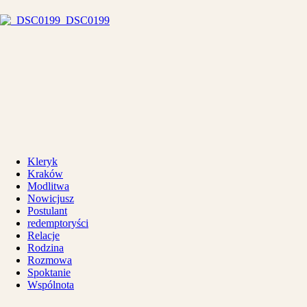
_DSC0199
Kleryk
Kraków
Modlitwa
Nowicjusz
Postulant
redemptoryści
Relacje
Rodzina
Rozmowa
Spoktanie
Wspólnota