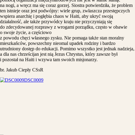
na nogi, a wręcz ma się coraz gorzej. Siostra potwierdziła, że problem
ten istnieje oraz jest podwójny: wiele grup, zwłaszcza przestępczych
wspiera anarchię i pogłębia chaos w Haiti, aby ukryć swoją
działalność, ale także przywódcy kraju nie przyczyniają się
do zdecydowanej rozprawy z wrogami porządku, często w obawie
o swoje życie, a częściowo
z powodu chęci własnego zysku. Nie pomaga także stan moralny
mieszkańców, powszechny nieomal upadek rodziny i bardzo
utrudniony dostęp do edukacji. Pomimo wszystko jest jednak nadzieja,
a dla nas chrześcijan jest nią Jezus Chrystus, który zawsze był
i pozostał na Haiti i wzywa tam swoich misjonarzy.
br. Jakub Ciepły CSsR
DSC0009