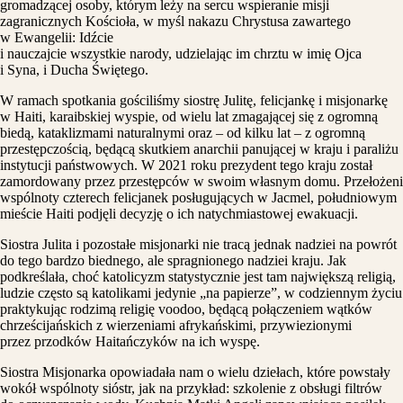
gromadzącej osoby, którym leży na sercu wspieranie misji
zagranicznych Kościoła, w myśl nakazu Chrystusa zawartego
w Ewangelii: Idźcie
i nauczajcie wszystkie narody, udzielając im chrztu w imię Ojca
i Syna, i Ducha Świętego.
W ramach spotkania gościliśmy siostrę Julitę, felicjankę i misjonarkę
w Haiti, karaibskiej wyspie, od wielu lat zmagającej się z ogromną
biedą, kataklizmami naturalnymi oraz – od kilku lat – z ogromną
przestępczością, będącą skutkiem anarchii panującej w kraju i paraliżu
instytucji państwowych. W 2021 roku prezydent tego kraju został
zamordowany przez przestępców w swoim własnym domu. Przełożeni
wspólnoty czterech felicjanek posługujących w Jacmel, południowym
mieście Haiti podjęli decyzję o ich natychmiastowej ewakuacji.
Siostra Julita i pozostałe misjonarki nie tracą jednak nadziei na powrót
do tego bardzo biednego, ale spragnionego nadziei kraju. Jak
podkreślała, choć katolicyzm statystycznie jest tam największą religią,
ludzie często są katolikami jedynie „na papierze”, w codziennym życiu
praktykując rodzimą religię voodoo, będącą połączeniem wątków
chrześcijańskich z wierzeniami afrykańskimi, przywiezionymi
przez przodków Haitańczyków na ich wyspę.
Siostra Misjonarka opowiadała nam o wielu dziełach, które powstały
wokół wspólnoty sióstr, jak na przykład: szkolenie z obsługi filtrów