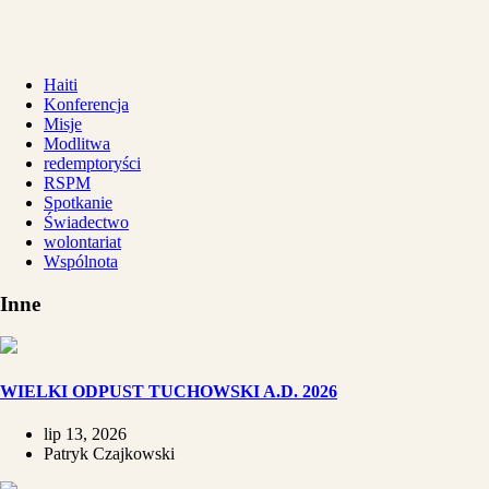
Haiti
Konferencja
Misje
Modlitwa
redemptoryści
RSPM
Spotkanie
Świadectwo
wolontariat
Wspólnota
Inne
WIELKI ODPUST TUCHOWSKI A.D. 2026
lip 13, 2026
Patryk Czajkowski