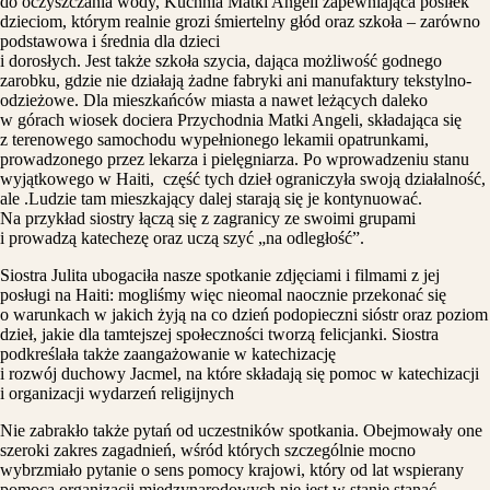
do oczyszczania wody, Kuchnia Matki Angeli zapewniająca posiłek
dzieciom, którym realnie grozi śmiertelny głód oraz szkoła – zarówno
podstawowa i średnia dla dzieci
i dorosłych. Jest także szkoła szycia, dająca możliwość godnego
zarobku, gdzie nie działają żadne fabryki ani manufaktury tekstylno-
odzieżowe. Dla mieszkańców miasta a nawet leżących daleko
w górach wiosek dociera Przychodnia Matki Angeli, składająca się
z terenowego samochodu wypełnionego lekamii opatrunkami,
prowadzonego przez lekarza i pielęgniarza. Po wprowadzeniu stanu
wyjątkowego w Haiti, część tych dzieł ograniczyła swoją działalność,
ale .Ludzie tam mieszkający dalej starają się je kontynuować.
Na przykład siostry łączą się z zagranicy ze swoimi grupami
i prowadzą katechezę oraz uczą szyć „na odległość”.
Siostra Julita ubogaciła nasze spotkanie zdjęciami i filmami z jej
posługi na Haiti: mogliśmy więc nieomal naocznie przekonać się
o warunkach w jakich żyją na co dzień podopieczni sióstr oraz poziom
dzieł, jakie dla tamtejszej społeczności tworzą felicjanki. Siostra
podkreślała także zaangażowanie w katechizację
i rozwój duchowy Jacmel, na które składają się pomoc w katechizacji
i organizacji wydarzeń religijnych
Nie zabrakło także pytań od uczestników spotkania. Obejmowały one
szeroki zakres zagadnień, wśród których szczególnie mocno
wybrzmiało pytanie o sens pomocy krajowi, który od lat wspierany
pomocą organizacji międzynarodowych nie jest w stanie stanąć