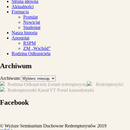
Strona główna
Aktualności
Formacja
Postulat
Nowicjat
Studentat
Nasza historia
Apostolat
RSPM
ZM „Wschód”
Rodzina Odkupiciela
Archiwum
Archiwum
Rodzina Odkupiciela
Zostań redemptorystą
Redemptoryści
Redemptorystki
Kanał YT
Portal kaznodziejski
Facebook
© Wyższe Seminarium Duchowne Redemptorystów 2019