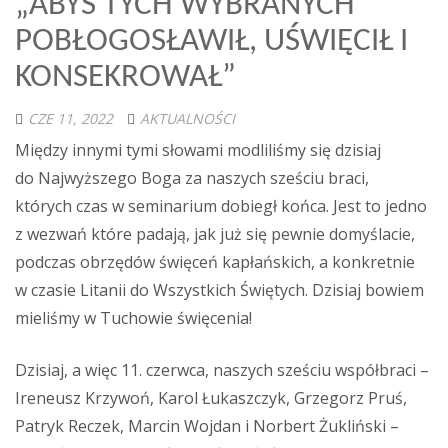
„ABYŚ TYCH WYBRANYCH
POBŁOGOSŁAWIŁ, UŚWIĘCIŁ I
KONSEKROWAŁ”
CZE 11, 2022
AKTUALNOŚCI
Między innymi tymi słowami modliliśmy się dzisiaj
do Najwyższego Boga za naszych sześciu braci,
których czas w seminarium dobiegł końca. Jest to jedno
z wezwań które padają, jak już się pewnie domyślacie,
podczas obrzędów święceń kapłańskich, a konkretnie
w czasie Litanii do Wszystkich Świętych. Dzisiaj bowiem
mieliśmy w Tuchowie święcenia!
Dzisiaj, a więc 11. czerwca, naszych sześciu współbraci –
Ireneusz Krzywoń, Karol Łukaszczyk, Grzegorz Pruś,
Patryk Reczek, Marcin Wojdan i Norbert Żukliński –