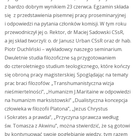
z bardzo dobrym wynikiem 23 czerwca. Egzamin składa
się z przedstawienia pisemnej pracy proseminaryjnej
i odpowiedzi na pytania członków komisji. W tym roku
przewodniczył jej o. Rektor, dr Maciej Sadowski CSsR,
a jej skład tworzyli: o. dr Janusz Urban CSsR oraz dr hab.
Piotr Duchliński – wykładowcy naszego seminarium.
Dwuletnie studia filozoficzne są przygotowaniem
do czteroletniego studium teologicznego, które kończy
się obroną pracy magisterskiej. Spoglądając na tematy
prac braci filozofów: „Transhumanistyczna wizja
nieśmiertelności”, „Humanizm J.Maritaine w odpowiedzi
na humanizm marksistowski” „Dualistyczna koncepcja
człowieka w filozofii Platona”, „Jezus Chrystus
i Sokrates a prawda”, „Przyczyna sprawcza według
św. Tomasza z Akwinu”, można stwierdzić, że są gotowi
by kontynuować swoje pogłębianie wiedzy, tym razem