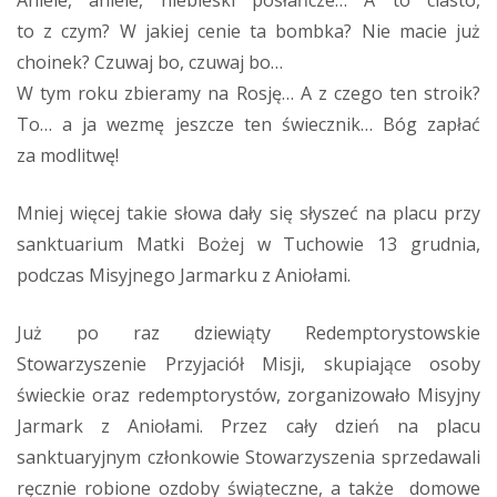
Aniele, aniele, niebieski posłańcze… A to ciasto,
to z czym? W jakiej cenie ta bombka? Nie macie już
choinek? Czuwaj bo, czuwaj bo…
W tym roku zbieramy na Rosję… A z czego ten stroik?
To… a ja wezmę jeszcze ten świecznik… Bóg zapłać
za modlitwę!
Mniej więcej takie słowa dały się słyszeć na placu przy
sanktuarium Matki Bożej w Tuchowie 13 grudnia,
podczas Misyjnego Jarmarku z Aniołami.
Już po raz dziewiąty Redemptorystowskie
Stowarzyszenie Przyjaciół Misji, skupiające osoby
świeckie oraz redemptorystów, zorganizowało Misyjny
Jarmark z Aniołami. Przez cały dzień na placu
sanktuaryjnym członkowie Stowarzyszenia sprzedawali
ręcznie robione ozdoby świąteczne, a także domowe