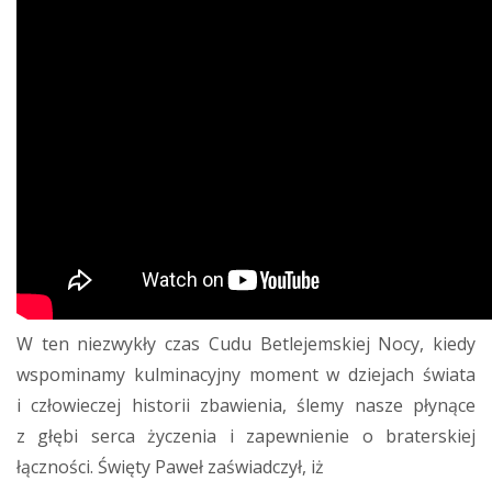
W ten niezwykły czas Cudu Betlejemskiej Nocy, kiedy
wspominamy kulminacyjny moment w dziejach świata
i człowieczej historii zbawienia, ślemy nasze płynące
z głębi serca życzenia i zapewnienie o braterskiej
łączności. Święty Paweł zaświadczył, iż